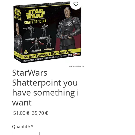
StarWars
Shatterpoint you
have something i
want
Prix
Prix
 51,00 € 
35,70 €
original
promotionnel
Quantité
*