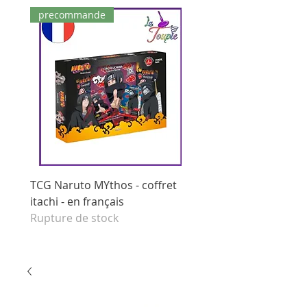
precommande
dernières pièces
TCG Naruto MYthos - coffret
tcg Naruto Mythos - di
itachi - en français
booster - set 1 edition 
Rupture de stock
français
Prix original
125,00 €