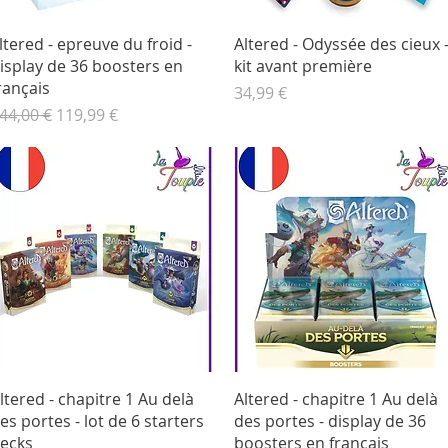
Aperçu rapide
Aperçu rapide
ltered - epreuve du froid -
Altered - Odyssée des cieux 
isplay de 36 boosters en
kit avant première
rançais
Prix
34,99 €
rix original
Prix promotionnel
44,00 €
119,99 €
Aperçu rapide
Aperçu rapide
ltered - chapitre 1 Au delà
Altered - chapitre 1 Au delà
es portes - lot de 6 starters
des portes - display de 36
ecks
boosters en français