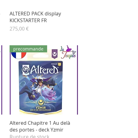
Aperçu rapide
-
ALTERED PACK display
KICKSTARTER FR
Prix
275,00 €
precommande
Aperçu rapide
Altered Chapitre 1 Au delà
des portes - deck Yzmir
Rupture de stock