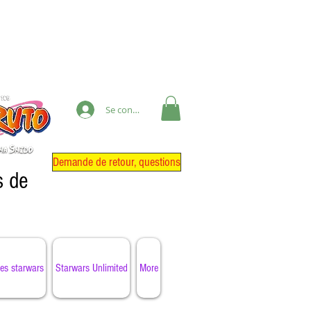
Se connecter
Demande de retour, questions
s de
es starwars
Starwars Unlimited
More