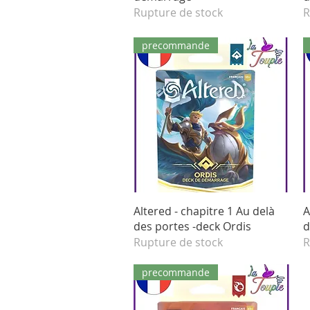
Rupture de stock
R
precommande
Aperçu rapide
Altered - chapitre 1 Au delà
A
des portes -deck Ordis
d
Rupture de stock
R
precommande