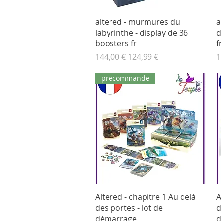
Aperçu rapide
altered - murmures du
a
labyrinthe - display de 36
d
boosters fr
f
Prix original
Prix promotionnel
P
144,00 €
124,99 €
1
precommande
Aperçu rapide
Altered - chapitre 1 Au delà
A
des portes - lot de
d
démarrage
d