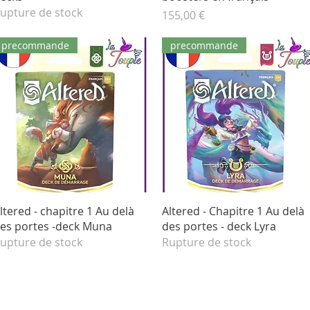
upture de stock
Prix
155,00 €
precommande
precommande
Aperçu rapide
Aperçu rapide
ltered - chapitre 1 Au delà
Altered - Chapitre 1 Au delà
es portes -deck Muna
des portes - deck Lyra
upture de stock
Rupture de stock