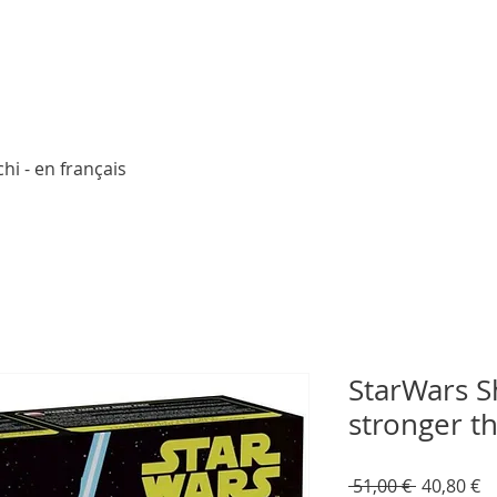
Aperçu rapide
hi - en français
StarWars S
stronger t
Prix
Pr
 51,00 € 
40,80 €