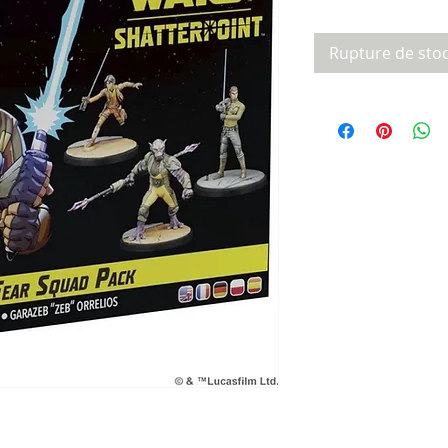
original
p
Rupture de sto