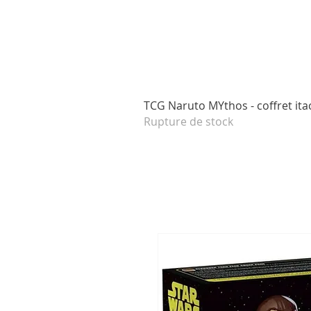
TCG Naruto MYthos - coffret itac
Rupture de stock