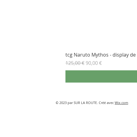
tcg Naruto Mythos - display de b
Prix original
Prix promotionnel
125,00 €
90,00 €
© 2023 par SUR LA ROUTE. Créé avec
Wix.com