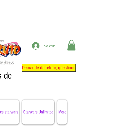
Se connecter
Demande de retour, questions
s de
es starwars
Starwars Unlimited
More