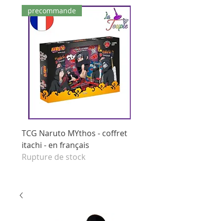
precommande
dernières pièces
TCG Naruto MYthos - coffret
tcg Naruto Mythos - di
itachi - en français
booster - set 1 edition 
Rupture de stock
français
Prix original
125,00 €