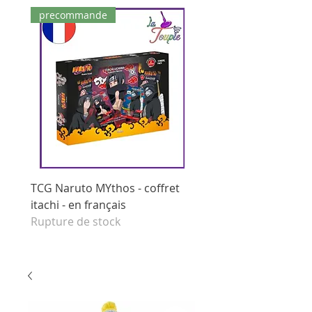
precommande
dernières pièces
TCG Naruto MYthos - coffret
tcg Naruto Mythos - di
itachi - en français
booster - set 1 edition 
Rupture de stock
français
Prix original
125,00 €