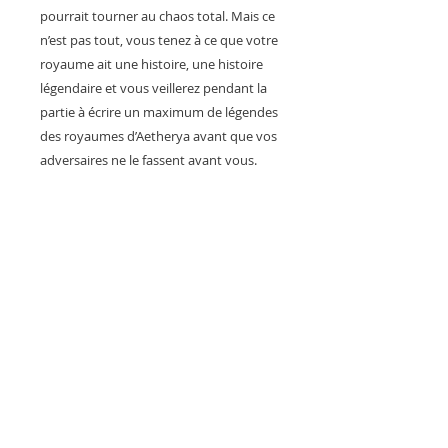
pourrait tourner au chaos total. Mais ce
n’est pas tout, vous tenez à ce que votre
royaume ait une histoire, une histoire
légendaire et vous veillerez pendant la
partie à écrire un maximum de légendes
des royaumes d’Aetherya avant que vos
adversaires ne le fassent avant vous.
etat du jeu: très bon
remarque: aucune
valeur neuf: 30€
Articles similaires