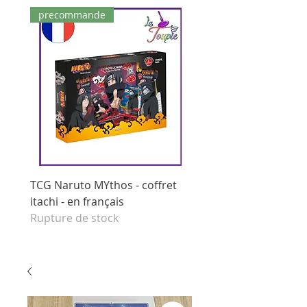
precommande
dernières pièces
TCG Naruto MYthos - coffret
tcg Naruto Mythos - di
itachi - en français
booster - set 1 edition 
Rupture de stock
français
Prix original
125,00 €