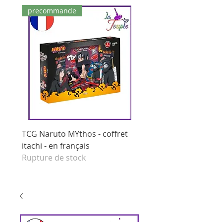
precommande
dernières pièces
TCG Naruto MYthos - coffret
tcg Naruto Mythos - di
itachi - en français
booster - set 1 edition 
Rupture de stock
français
Prix original
125,00 €