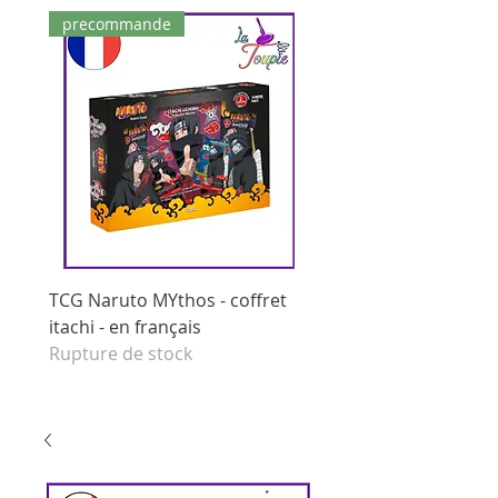
precommande
dernières pièces
TCG Naruto MYthos - coffret
tcg Naruto Mythos - di
itachi - en français
booster - set 1 edition 
Rupture de stock
français
Prix original
125,00 €