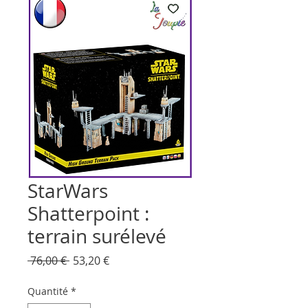
StarWars
Shatterpoint :
terrain surélevé
Prix
Prix
 76,00 € 
53,20 €
original
promotionnel
Quantité
*