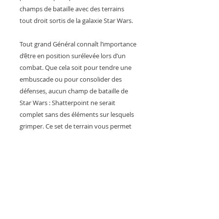
champs de bataille avec des terrains
tout droit sortis de la galaxie Star Wars.
Tout grand Général connaît l’importance
d’être en position surélevée lors d’un
combat. Que cela soit pour tendre une
embuscade ou pour consolider des
défenses, aucun champ de bataille de
Star Wars : Shatterpoint ne serait
complet sans des éléments sur lesquels
grimper. Ce set de terrain vous permet
d’ajouter de nouvelles élévations à vos
champs de bataille de Star Wars :
Shatterpoint et sera un complément
idéal aux terrains de la boite de base de
Star Wars : Shatterpoint.