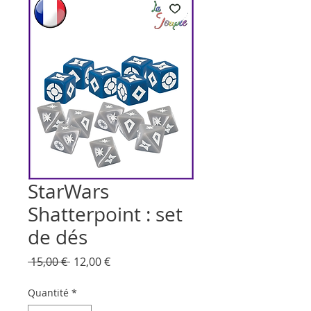
StarWars
Shatterpoint : set
de dés
Prix
Prix
 15,00 € 
12,00 €
original
promotionnel
Quantité
*