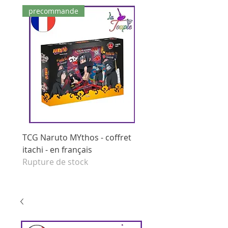
precommande
dernières pièces
TCG Naruto MYthos - coffret
tcg Naruto Mythos - di
itachi - en français
booster - set 1 edition 
Rupture de stock
français
Prix original
125,00 €