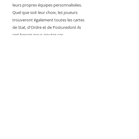
leurs propres équipes personnalisées.
Quel que soit leur choix, les joueurs
trouveront également toutes les cartes
de Stat, d'Ordre et de Posturedont ils
ont besoin pour ajouter ces
personnages à n'importe quelle force de
Star Wars : Shatterpoint.
Articles similaires
dernières pièces