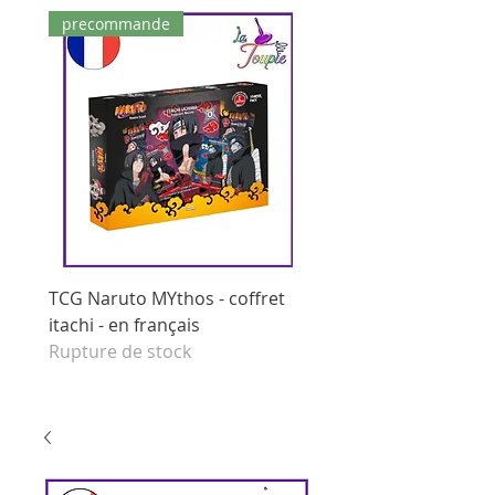
precommande
dernières pièces
TCG Naruto MYthos - coffret
tcg Naruto Mythos - di
itachi - en français
booster - set 1 edition 
Rupture de stock
français
Prix original
125,00 €