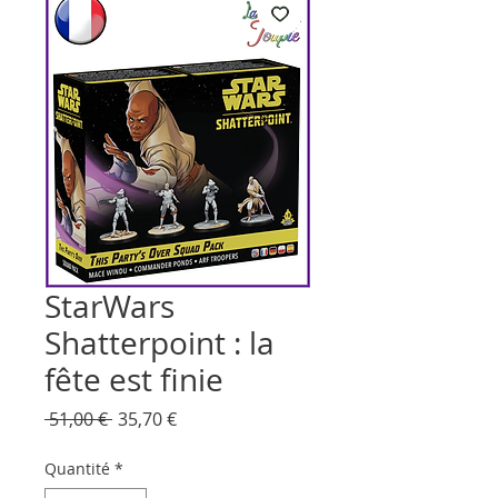
StarWars
Shatterpoint : la
fête est finie
Prix
Prix
 51,00 € 
35,70 €
original
promotionnel
Quantité
*