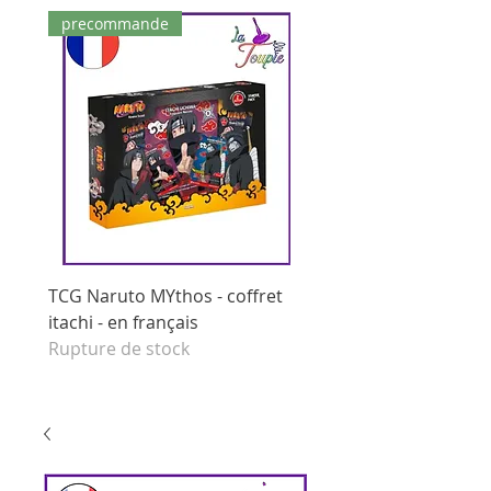
precommande
dernières pièces
TCG Naruto MYthos - coffret
tcg Naruto Mythos - di
itachi - en français
booster - set 1 edition 
Rupture de stock
français
Prix original
125,00 €