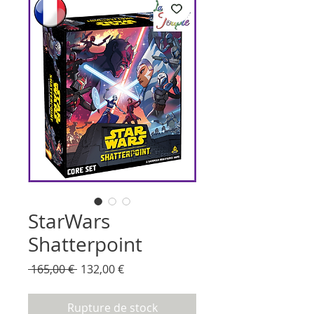
StarWars
Shatterpoint
Prix
Prix
 165,00 € 
132,00 €
original
promotionnel
Rupture de stock