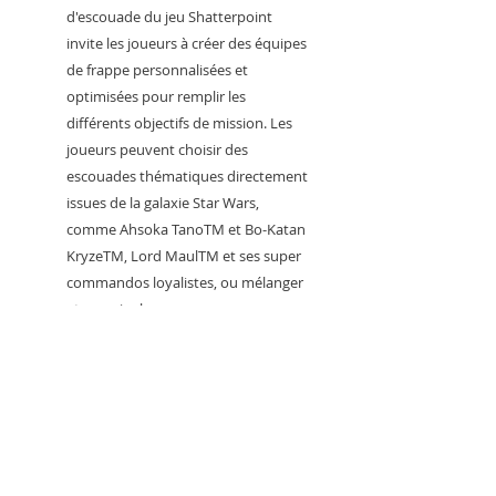
d'escouade du jeu Shatterpoint
invite les joueurs à créer des équipes
de frappe personnalisées et
optimisées pour remplir les
différents objectifs de mission. Les
joueurs peuvent choisir des
escouades thématiques directement
issues de la galaxie Star Wars,
comme Ahsoka TanoTM et Bo-Katan
KryzeTM, Lord MaulTM et ses super
commandos loyalistes, ou mélanger
et associer leurs personnages
préférés pour former les escouades
personnalisées qu'ils veulent jouer.
Bataille : Dans le jeu Shatterpoint, les
joueurs utilisent les capacités
spéciales et les diverses
compétences de combat de leurs
personnages pour contrôler le