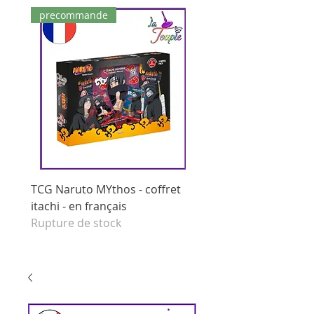
precommande
dernières pièces
TCG Naruto MYthos - coffret
tcg Naruto Mythos - di
itachi - en français
booster - set 1 edition 
Rupture de stock
français
Prix original
125,00 €