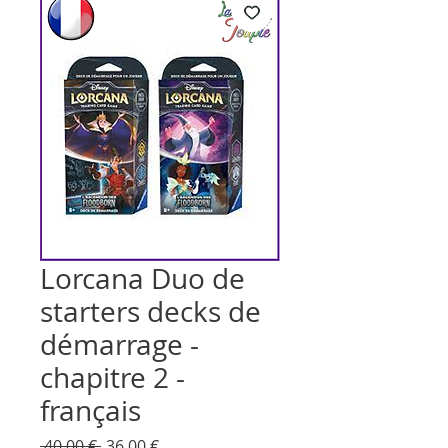
Lorcana Duo de
starters decks de
démarrage -
chapitre 2 -
français
Prix
Prix
 40,00 € 
36,00 €