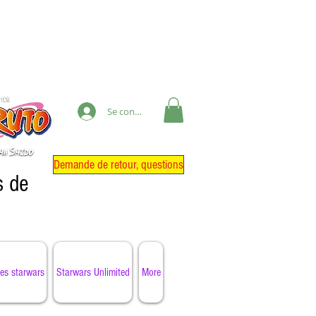
Se connecter
Demande de retour, questions
s de
es starwars
Starwars Unlimited
More