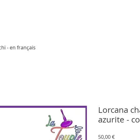
Aperçu rapide
hi - en français
Lorcana ch
azurite - c
Prix
50,00 €