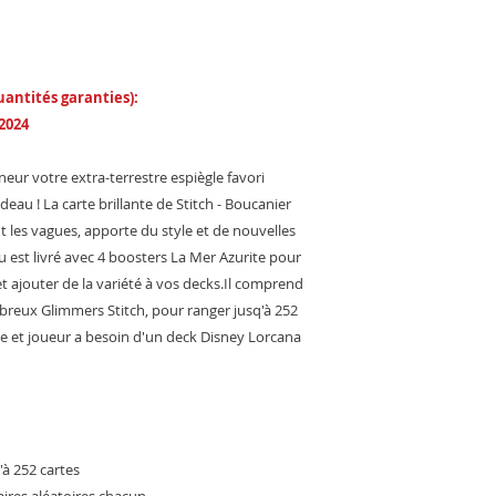
ntités garanties):
2024
nneur votre extra-terrestre espiègle favori
adeau ! La carte brillante de Stitch - Boucanier
 les vagues, apporte du style et de nouvelles
u est livré avec 4 boosters La Mer Azurite pour
et ajouter de la variété à vos decks.Il comprend
reux Glimmers Stitch, pour ranger jusq'à 252
e et joueur a besoin d'un deck Disney Lorcana
'à 252 cartes
ires aléatoires chacun