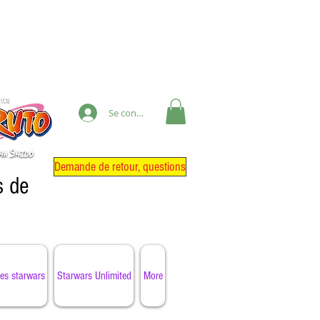
Se connecter
Demande de retour, questions
s de
es starwars
Starwars Unlimited
More