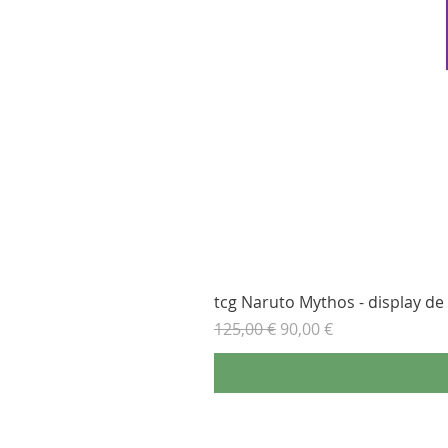
tcg Naruto Mythos - display de b
Prix original
Prix promotionnel
125,00 €
90,00 €