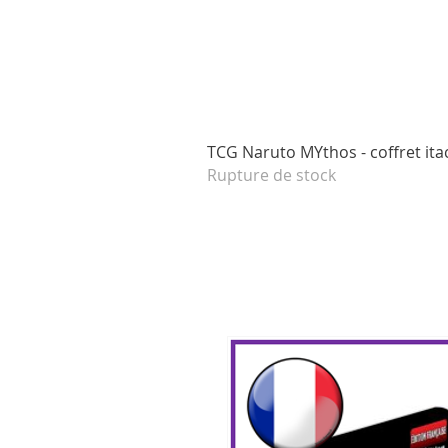
TCG Naruto MYthos - coffret itac
Rupture de stock