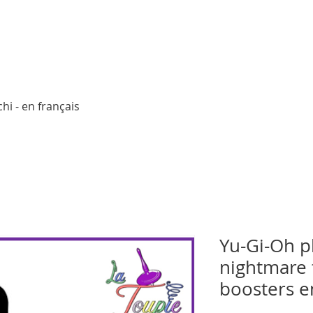
Aperçu rapide
hi - en français
Yu-Gi-Oh 
nightmare 
boosters e