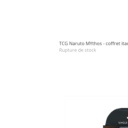
TCG Naruto MYthos - coffret itac
Rupture de stock