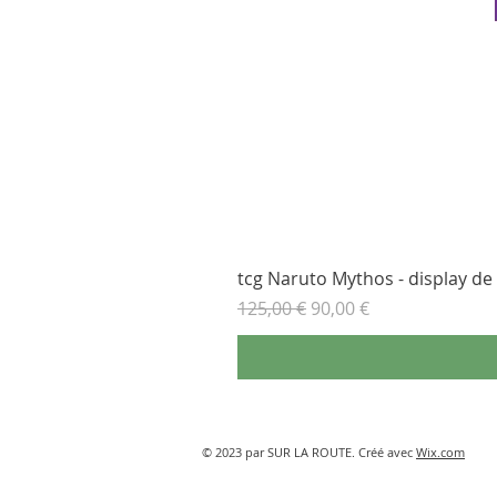
tcg Naruto Mythos - display de b
Prix original
Prix promotionnel
125,00 €
90,00 €
© 2023 par SUR LA ROUTE. Créé avec
Wix.com