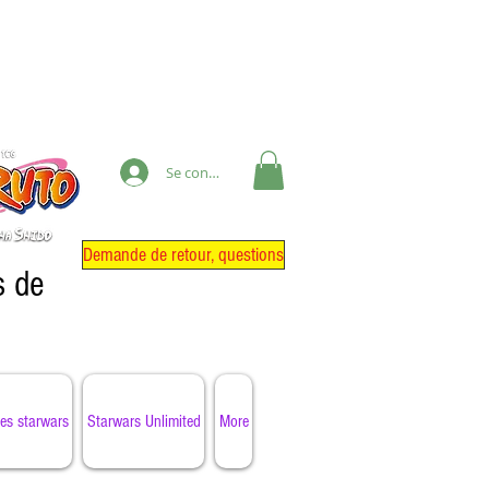
Se connecter
Demande de retour, questions
s de
es starwars
Starwars Unlimited
More