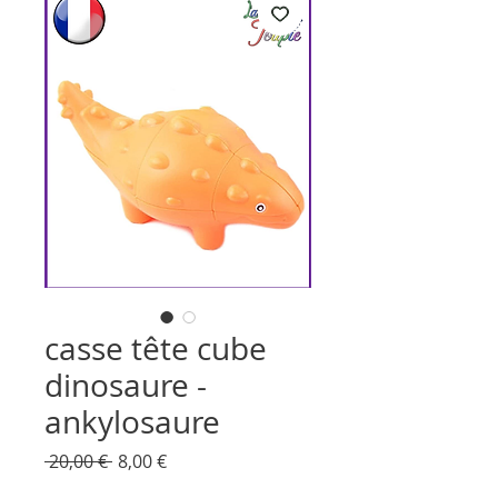
casse tête cube
dinosaure -
ankylosaure
Prix
Prix
 20,00 € 
8,00 €
original
promotionnel