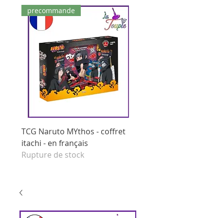
precommande
dernières pièces
TCG Naruto MYthos - coffret
tcg Naruto Mythos - di
itachi - en français
booster - set 1 edition 
Rupture de stock
français
Prix original
125,00 €