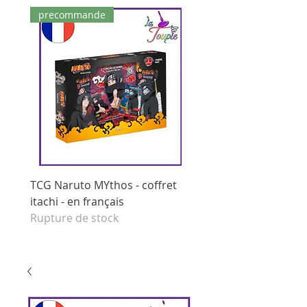
precommande
dernières pièces
TCG Naruto MYthos - coffret
tcg Naruto Mythos - di
itachi - en français
booster - set 1 edition 
Rupture de stock
français
Prix original
125,00 €